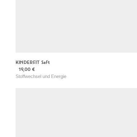
s
e
i
t
e
g
e
KINDERFIT Saft
w
19,00
€
ä
Stoffwechsel und Energie
h
l
t
w
e
r
d