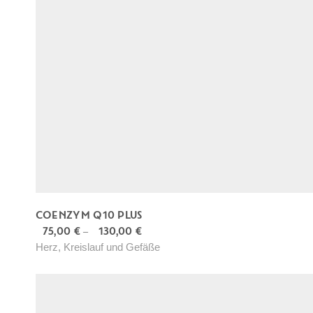
COENZYM Q10 PLUS
75,00
€
130,00
€
–
D
Herz, Kreislauf und Gefäße
i
e
s