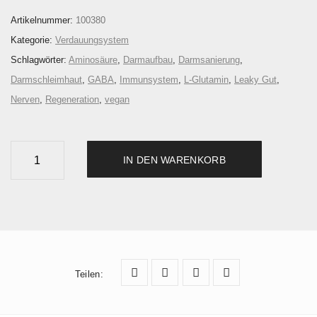
Artikelnummer:
100380
Kategorie:
Verdauungsystem
Schlagwörter:
Aminosäure
,
Darmaufbau
,
Darmsanierung
,
Darmschleimhaut
,
GABA
,
Immunsystem
,
L-Glutamin
,
Leaky Gut
,
Nerven
,
Regeneration
,
vegan
G
IN DEN WARENKORB
L
U
T
A
M
I
Teilen
:
N
P