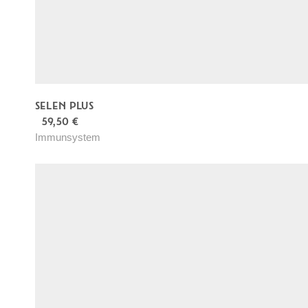
e
n
g
e
SELEN PLUS
59,50
€
Immunsystem