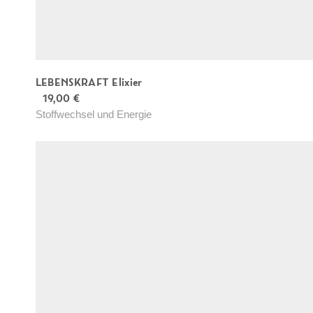
n
e
n
a
LEBENSKRAFT Elixier
u
19,00
€
f
Stoffwechsel und Energie
d
e
r
P
r
o
d
u
k
t