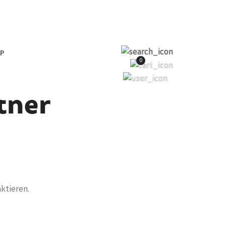
OP
0
tner
ktieren.