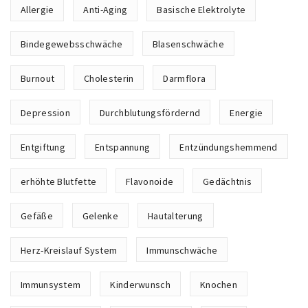
Allergie
Anti-Aging
Basische Elektrolyte
Bindegewebsschwäche
Blasenschwäche
Burnout
Cholesterin
Darmflora
Depression
Durchblutungsfördernd
Energie
Entgiftung
Entspannung
Entzündungshemmend
erhöhte Blutfette
Flavonoide
Gedächtnis
Gefäße
Gelenke
Hautalterung
Herz-Kreislauf System
Immunschwäche
Immunsystem
Kinderwunsch
Knochen