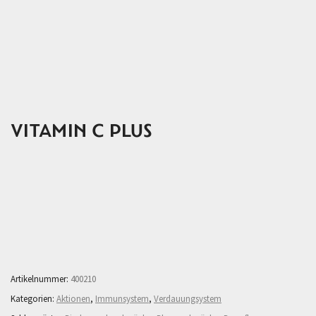
Beschreibung
Mehr Informationen
VITAMIN C PLUS
Beschreibung
Mehr Informationen
Artikelnummer:
400210
Kategorien:
Aktionen
,
Immunsystem
,
Verdauungsystem