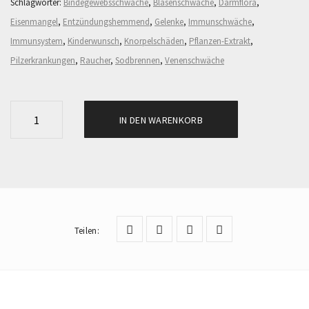
Schlagwörter:
Bindegewebsschwäche
,
Blasenschwäche
,
Darmflora
,
Eisenmangel
,
Entzündungshemmend
,
Gelenke
,
Immunschwäche
,
Immunsystem
,
Kinderwunsch
,
Knorpelschäden
,
Pflanzen-Extrakt
,
Pilzerkrankungen
,
Raucher
,
Sodbrennen
,
Venenschwäche
P
IN DEN WARENKORB
R
O
P
O
L
I
Teilen
:
S
P
L
U