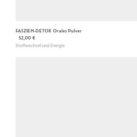
m
b
i
p
FASZIEN-DETOX Orales Pulver
52,00
€
a
Stoffwechsel und Energie
c
k
u
n
g
M
e
n
g
e