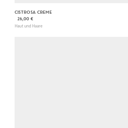
e
w
CISTROSA CREME
26,00
€
ä
Haut und Haare
h
l
t
w
e
r
d
e
n