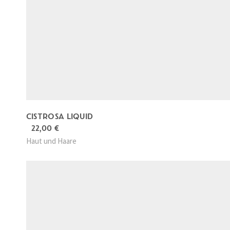
u
k
t
w
e
i
s
t
CISTROSA LIQUID
m
22,00
€
e
Haut und Haare
h
r
e
r
e
V