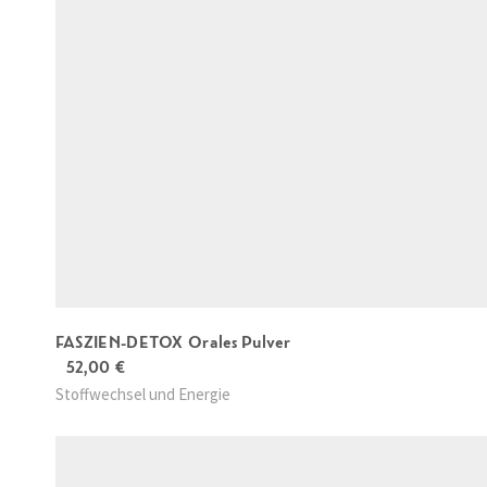
a
r
i
a
n
t
e
n
a
u
f
FASZIEN-DETOX Orales Pulver
.
52,00
€
D
Stoffwechsel und Energie
i
e
O