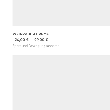
WEIHRAUCH CREME
24,00
€
–
99,00
€
D
Sport und Bewegungsapparat
i
e
s
e
s
P
r
o
d