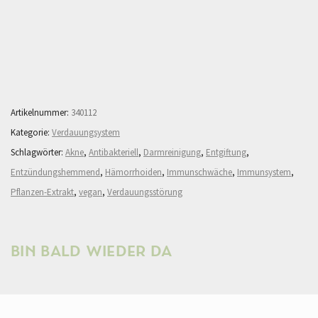
Beschreibung
Mehr Informationen
Artikelnummer:
340112
Kategorie:
Verdauungsystem
Schlagwörter:
Akne
,
Antibakteriell
,
Darmreinigung
,
Entgiftung
,
Entzündungshemmend
,
Hämorrhoiden
,
Immunschwäche
,
Immunsystem
,
Pflanzen-Extrakt
,
vegan
,
Verdauungsstörung
BIN BALD WIEDER DA