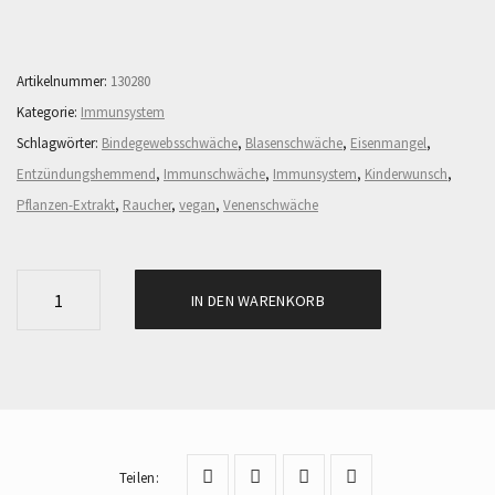
Artikelnummer:
130280
Kategorie:
Immunsystem
Schlagwörter:
Bindegewebsschwäche
,
Blasenschwäche
,
Eisenmangel
,
Entzündungshemmend
,
Immunschwäche
,
Immunsystem
,
Kinderwunsch
,
Pflanzen-Extrakt
,
Raucher
,
vegan
,
Venenschwäche
A
IN DEN WARENKORB
C
E
R
O
L
A
Teilen
: