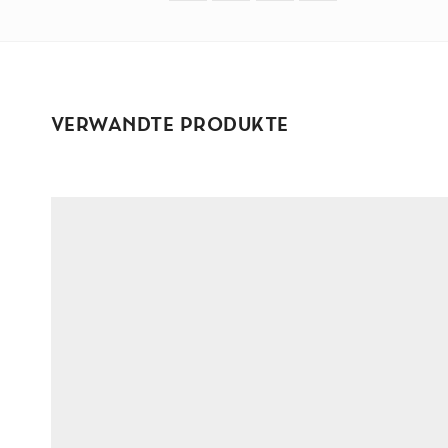
P
L
U
S
M
VERWANDTE PRODUKTE
e
n
g
e