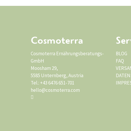
k
t
s
e
Cosmoterra
Ser
i
t
Cosmoterra Ernährungsberatungs-
BLOG
e
GmbH
FAQ
g
Moosham 29,
VERSA
e
5585 Unternberg, Austria
DATEN
w
Tel.: +43 6476 651-701
IMPRE
ä
hello@cosmoterra.com
h
l
t
w
e