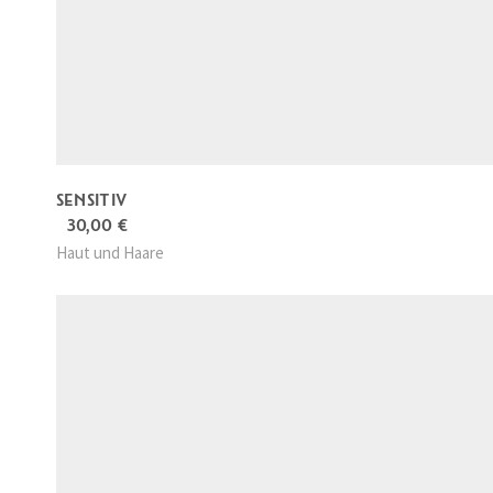
w
7
a
5
r
,
:
0
1
0
9
4
€
,
.
0
0
SENSITIV
30,00
€
€
Haut und Haare