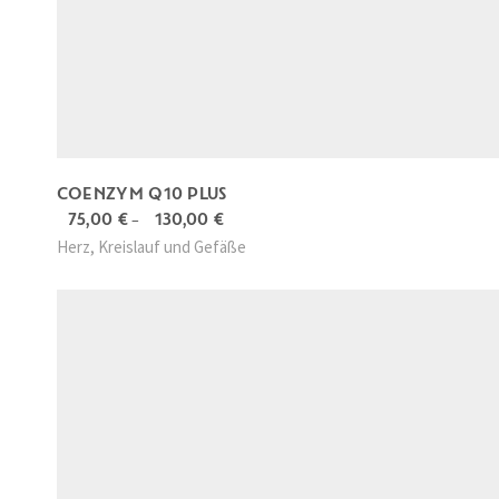
COENZYM Q10 PLUS
75,00
€
–
130,00
€
D
Herz, Kreislauf und Gefäße
i
e
s
e
s
P
r
o