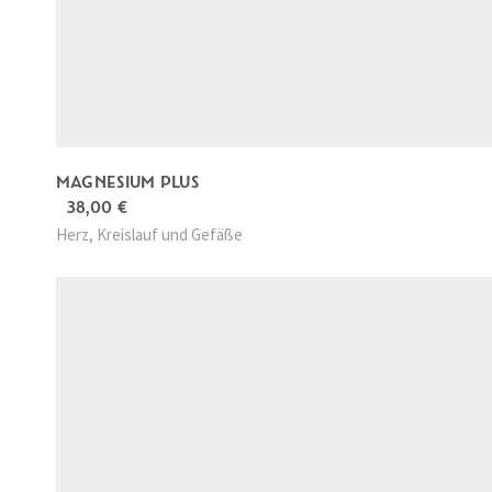
a
6
r
,
:
0
1
0
3
6
€
,
.
5
0
MAGNESIUM PLUS
38,00
€
€
Herz, Kreislauf und Gefäße