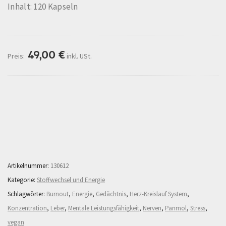
Inhalt: 120 Kapseln
49,00
€
Preis:
inkl. USt.
Beschreibung
Mehr Informationen
Artikelnummer:
130612
Kategorie:
Stoffwechsel und Energie
Schlagwörter:
Burnout
,
Energie
,
Gedächtnis
,
Herz-Kreislauf System
,
Konzentration
,
Leber
,
Mentale Leistungsfähigkeit
,
Nerven
,
Panmol
,
Stress
,
vegan