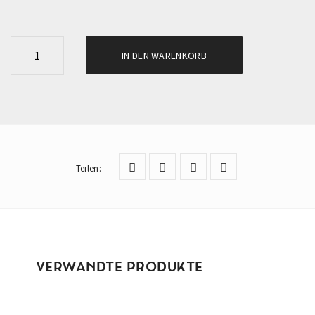
B
IN DEN WARENKORB
-
K
O
M
P
L
Teilen
:
E
X
P
L
U
VERWANDTE PRODUKTE
S
M