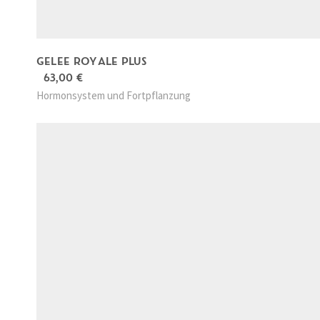
5
5
€
,
.
0
0
GELEE ROYALE PLUS
63,00
€
€
Hormonsystem und Fortpflanzung