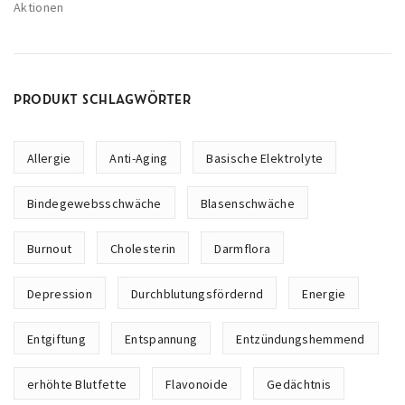
Aktionen
e
r
d
e
PRODUKT SCHLAGWÖRTER
n
Allergie
Anti-Aging
Basische Elektrolyte
Bindegewebsschwäche
Blasenschwäche
Burnout
Cholesterin
Darmflora
Depression
Durchblutungsfördernd
Energie
Entgiftung
Entspannung
Entzündungshemmend
erhöhte Blutfette
Flavonoide
Gedächtnis