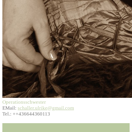
Operationsschwester
EMail:
schaller.ulrike@gmail.com
Tel.:
++436644360113
Cosmoterra