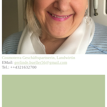
Cosmoterra Geschäftspartnerin, Landwirtin
EMail:
gerlinde.bueller56@gmail.com
Tel.:
++4321632700
Cosmoterra
Cosmoterra Ernährungsberatungs-GmbH
Moosham 29,
5585 Unternberg, Austria
Tel.: +43 6476 651-701