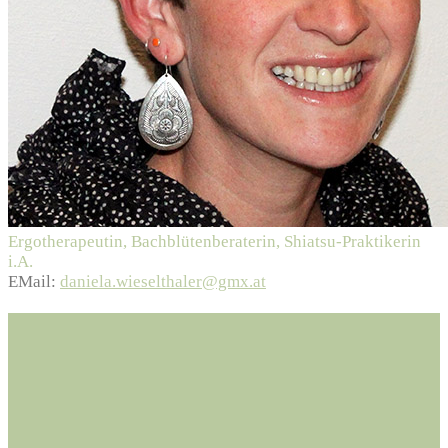
Ergotherapeutin, Bachblütenberaterin, Shiatsu-Praktikerin
i.A.
EMail:
daniela.wieselthaler@gmx.at
Cosmoterra
Cosmoterra Ernährungsberatungs-GmbH
Moosham 29,
5585 Unternberg, Austria
Tel.: +43 6476 651-701