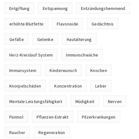
Entgiftung
Entspannung
Entzündungshemmend
erhöhte Blutfette
Flavonoide
Gedächtnis
Gefäße
Gelenke
Hautalterung
Herz-Kreislauf System
Immunschwäche
Immunsystem
Kinderwunsch
Knochen
Knorpelschäden
Konzentration
Leber
Mentale Leistungsfähigkeit
Müdigkeit
Nerven
Panmol
Pflanzen-Extrakt
Pilzerkrankungen
Raucher
Regeneration