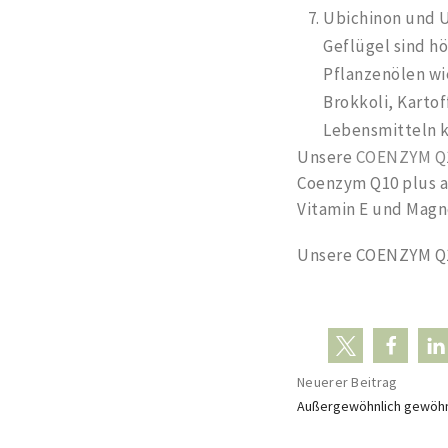
Ubichinon und U
Geflügel sind h
Pflanzenölen wi
Brokkoli, Kartof
Lebensmitteln k
Unsere
COENZYM Q1
Coenzym Q10 plus a
Vitamin E und Magn
Unsere COENZYM Q10 
Neuerer Beitrag
Außergewöhnlich gewöhnl