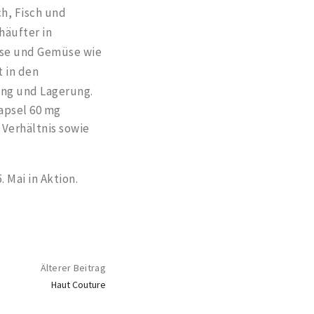
h, Fisch und
häufter in
sse und Gemüse wie
t in den
ung und Lagerung.
Kapsel 60 mg
Verhältnis sowie
 Mai in Aktion.
Älterer Beitrag
Haut Couture