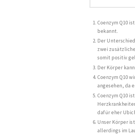
Coenzym Q10 ist
bekannt.
Der Unterschied 
zwei zusätzliche
somit positiv ge
Der Körper kann
Coenzym Q10 wirk
angesehen, da es
Coenzym Q10 ist
Herzkrankheiten
dafür eher Ubic
Unser Körper is
allerdings im La