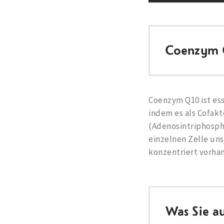
Coenzym Q
Coenzym Q10 ist ess
indem es als Cofak
(Adenosintriphospha
einzelnen Zelle uns
konzentriert vorhan
Was Sie a