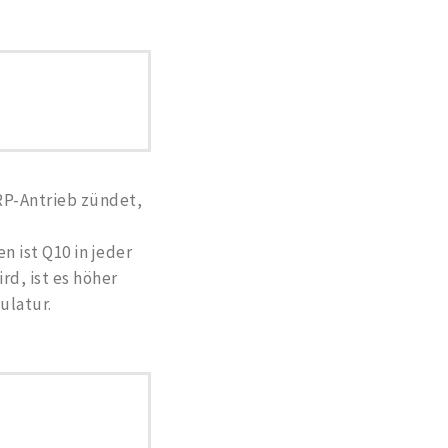
ARP-Antrieb zündet,
n ist Q10 in jeder
rd, ist es höher
ulatur.