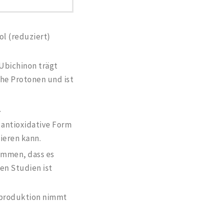
ol (reduziert)
 Ubichinon trägt
che Protonen und ist
.
e antioxidative Form
ieren kann.
ommen, dass es
en Studien ist
enproduktion nimmt